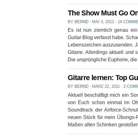
The Show Must Go O
BY
BERND
⋅
MAI 3, 2012
⋅
14 COMM
Es ist nun ziemlich genau ein
Guitar-Blog verfasst habe. Schad
Lebenszeichen auszusenden. Ja,
Gitarre. Allerdings aktuell und 
Die ursprüngliche Euphorie, die
Gitarre lernen: Top 
BY
BERND
⋅
MÄRZ 22, 2011
⋅
2 COM
Aktuell beschäftigt mich ein S
von Euch schon einmal im Oh
Soundtrack der Airforce-Schn
neuen Stück für mein Übungs-R
Maßen alten Schinken gestoßen