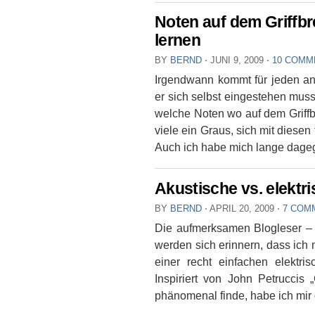
Noten auf dem Griffbr
lernen
BY
BERND
⋅
JUNI 9, 2009
⋅
10 COMM
Irgendwann kommt für jeden an
er sich selbst eingestehen muss
welche Noten wo auf dem Griffbre
viele ein Graus, sich mit diese
Auch ich habe mich lange dageg
Akustische vs. elektri
BY
BERND
⋅
APRIL 20, 2009
⋅
7 COM
Die aufmerksamen Blogleser –
werden sich erinnern, dass ich m
einer recht einfachen elektr
Inspiriert von John Petruccis
phänomenal finde, habe ich mir