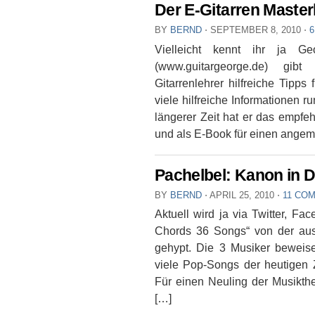
Der E-Gitarren Masterk
BY
BERND
⋅
SEPTEMBER 8, 2010
⋅
Vielleicht kennt ihr ja Ge
(www.guitargeorge.de) gibt
Gitarrenlehrer hilfreiche Tipps
viele hilfreiche Informationen 
längerer Zeit hat er das empfeh
und als E-Book für einen angem
Pachelbel: Kanon in D
BY
BERND
⋅
APRIL 25, 2010
⋅
11 CO
Aktuell wird ja via Twitter, F
Chords 36 Songs“ von der au
gehypt. Die 3 Musiker beweise
viele Pop-Songs der heutigen Z
Für einen Neuling der Musikthe
[…]