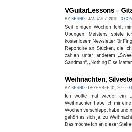
VGuitarLessons – Gita
BY
BERND
⋅
JANUAR 7, 2010
⋅
3 CO
Seit einigen Wochen fehlt mir
Übungen. Meistens spiele i
kostenlosem Newsletter für Fi
Reportoire an Stücken, die ic
zählen unter anderem „Swee
Sandman“, „Nothing Else Matters
Weihnachten, Silvest
BY
BERND
⋅
DEZEMBER 31, 2009
⋅
O
Ich wollte mal wieder ein 
Weihnachten habe ich mir eine f
Wochen verschleppt habe und n
gehört es sich ja, zu Weihnach
Das möchte ich an dieser Stell