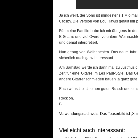
Ja ich weiß, der Song ist mindestens 1 Mio m
Crosby. Die Version von Lou Rawls gefällt mir
Für meine Familie habe ich mir übrigens in de
E-Gitarre und viel Overdrive unterm Weihnachtsb
und genial interpretiert.
Nun genug von Weihnachten. Das neue Jahr ste
sicherlich auch ganz interessant.
Am Samstag werde ich dann mal zu Justmusic h
Zeit für eine Gitarre im Les Paul-Style. Das 
andere Gitarrenschmieden bauen ja ganz gute R
Euch wünsche ich einen guten Rutsch und eine
Rock on.
B.
Verwendungsnachweis: Das Teaserbild ist „Xmas
Vielleicht auch interessant: