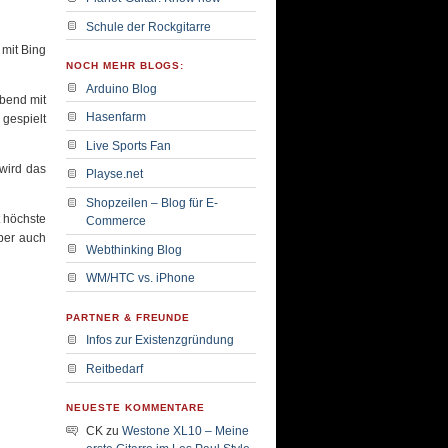
Schule der Rockgitarre
mit Bing
NOCH MEHR BLOGS:
Arduino Blog
abend mit
Hasenfarm
 gespielt
Live Sports Fan
wird das
Playse.net
Shopzeilen – Blog für E-
t höchste
Commerce
Aber auch
Webthinking Blog
WM/HTC vs. iPhone
PARTNER & FREUNDE
Infos zur Existenzgründung
Reitbedarf
NEUESTE KOMMENTARE
CK
zu
Westone XL10 – Meine