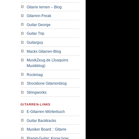
Gitarre lernen – Blog
Gitarren-Freak
Guitar George
Guitar Trip
Guitarguy
Macks Gitarren-Blog
MusikZeug.de (Joaquins
Musikblog)
Rockmag
Shocktone Gitarrenblog
Stringworks
GITARREN-LINKS
E-Gitarren-Wörterbuch
Guitar Backtracks
Musiker Board :: Gitarre
Planet-Guitar: Know how