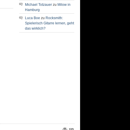
Michael Totzauer
zu
Milow in
Hamburg
Luca Boe
zu
Rocksmith:
Spielerisch Gitarre lernen, geht
das wirklich?