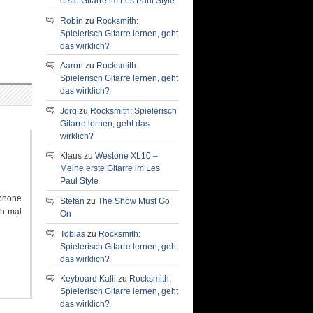
erste Gitarre im Les Paul Style
Robin
zu
Rocksmith:
Spielerisch Gitarre lernen, geht
das wirklich?
Aaron
zu
Rocksmith:
Spielerisch Gitarre lernen, geht
das wirklich?
Jörg
zu
Rocksmith: Spielerisch
Gitarre lernen, geht das
wirklich?
Klaus
zu
Westone XL10 –
Meine erste Gitarre im Les
Paul Style
iphone
Stefan
zu
The Show Must Go
ch mal
On
Tobias
zu
Rocksmith:
Spielerisch Gitarre lernen, geht
das wirklich?
Keyboard Kalli
zu
Rocksmith:
Spielerisch Gitarre lernen, geht
das wirklich?