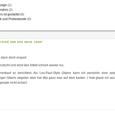
esign
(1)
ändnis
(2)
s ist gestartet
(6)
k und Probestunde
(0)
ESTER UND DAS NEUE JAHR”
 dann doch erspart.
rutscht und wirst den Infekt schnell wieder los.
nkauf so berichtest. Als Les-Paul-Style Gitarre kann ich persönlic eine ep
eiger Gitarre abgetan aber hat dfür ganz was auf dem kasten. ( Hab glaub ich au
gerade nicht sicher)