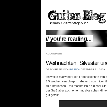
// you’re reading...
ALLGEMEIN
Weihnachten, Silvester un
GESCHRIEBEN VON
BERND
⋅
DEZEMBER 31, 2009
⋅
Ich wollte mal wieder ein Lebenszeichen von mi
1,5 Wochen verschleppt habe und nun mit Antib
zu hinterlassen. Das möchte ich an dieser Ste
der Gruß aber auch einen musikalischen Hinter
gut gefällt.