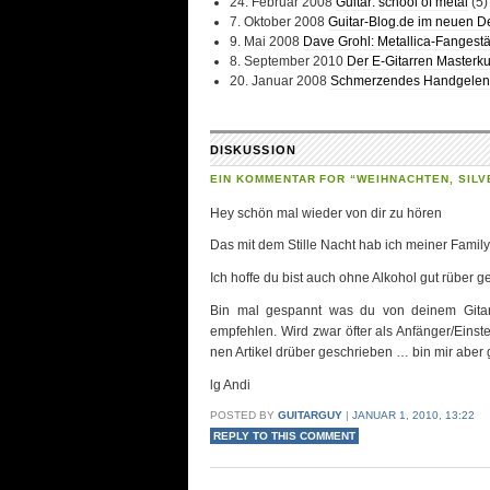
24. Februar 2008
Guitar: schöol of metal
(5)
7. Oktober 2008
Guitar-Blog.de im neuen D
9. Mai 2008
Dave Grohl: Metallica-Fangest
8. September 2010
Der E-Gitarren Masterkur
20. Januar 2008
Schmerzendes Handgelen
DISKUSSION
EIN KOMMENTAR FOR “WEIHNACHTEN, SILV
Hey schön mal wieder von dir zu hören
Das mit dem Stille Nacht hab ich meiner Family
Ich hoffe du bist auch ohne Alkohol gut rüber ge
Bin mal gespannt was du von deinem Gitarre
empfehlen. Wird zwar öfter als Anfänger/Einst
nen Artikel drüber geschrieben … bin mir aber 
lg Andi
POSTED BY
GUITARGUY
|
JANUAR 1, 2010, 13:22
REPLY TO THIS COMMENT