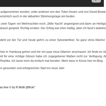
al aufgenommen worden, unter anderen von den Toten Hosen und von David Bowie 
 persönlich auch in der aktuellen Stimmungslage am besten.
n zwei Tagen vor Weihnachten noch „Stille Nacht“ angeeignet und dann an Heilig
aum gespielt. Richtig erraten: Der Erfolg war eher mäßig, aber ich fand’s tadellos
ht vor der Tür und heute geht’s zu einer Sylvesterfeier. So ganz ohne Alkohol 
ier in Hamburg gehen und mir ein paar neue Gitarren anschauen. Ich finde es is
Geld für eine richtige Gibson habe ich zugegebener Maßen nicht zur Verfügung. 
eplika. Ich lasse mich da einfach mal beraten. Mehr dazu in Kürze hier im Blog.
n gesunden und erfolgreichen Start ins neue Jahr.
 tree © by R.Motti @flickr“