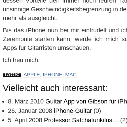
dessen Vorteile den immer noch teuren Tari
unsinnige Geschwindigkeitsbegrenzung in der
mehr als ausgleicht.
Bis das iPhone nun bei mir eintrudelt und ic
Zeremonie starten kann, werde ich mich s
Apps für Gitarristen umschauen.
Ich freu mich.
TAGS:
APPLE
,
IPHONE
,
MAC
Vielleicht auch interessant:
8. März 2010
Guitar App von Gibson für iP
26. Januar 2008
iPhone-Guitar
(0)
5. April 2008
Professor Satchafunkilus…
(2